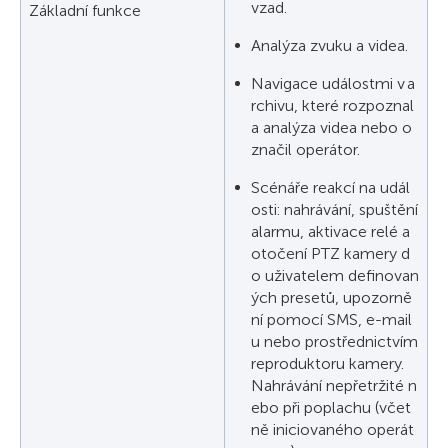
vzad.
Základní funkce
Analýza zvuku a videa.
Navigace událostmi v a
rchivu, které rozpoznal
a analýza videa nebo o
značil operátor.
Scénáře reakcí na udál
osti: nahrávání, spuštění
alarmu, aktivace relé a
otočení PTZ kamery d
o uživatelem definovan
ých presetů, upozorně
ní pomocí SMS, e-mail
u nebo prostřednictvím
reproduktoru kamery.
Nahrávání nepřetržité n
ebo při poplachu (včet
ně iniciovaného operát