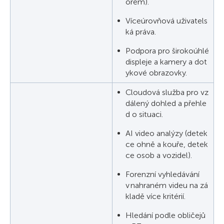
orem).
Víceúrovňová uživatels
ká práva.
Podpora pro širokoúhlé
displeje a kamery a dot
ykové obrazovky.
Cloudová služba pro vz
dálený dohled a přehle
d o situaci.
AI video analýzy (detek
ce ohně a kouře, detek
ce osob a vozidel).
Forenzní vyhledávání
v nahraném videu na zá
kladě více kritérií.
Hledání podle obličejů