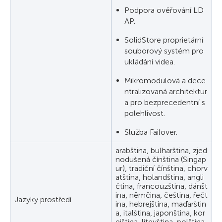
Podpora ověřování LD
AP.
SolidStore proprietární
souborový systém pro
ukládání videa.
Mikromodulová a dece
ntralizovaná architektur
a pro bezprecedentní s
polehlivost.
Služba Failover.
arabština, bulharština, zjed
nodušená čínština (Singap
ur), tradiční čínština, chorv
atština, holandština, angli
čtina, francouzština, dánšt
ina, němčina, čeština, řečt
Jazyky prostředí
ina, hebrejština, maďarštin
a, italština, japonština, kor
ejština, litevština, polština,