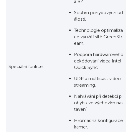
a RZ.
Souhrn pohybových ud
álostí.
Technologie optimaliza
ce využití sítě GreenStr
eam.
Podpora hardwarového
dekódování videa Intel
Speciální funkce
Quick Sync.
UDP a multicast video
streaming.
Nahrávání při detekci p
ohybu ve výchozím nas
tavení.
Hromadná konfigurace
kamer.