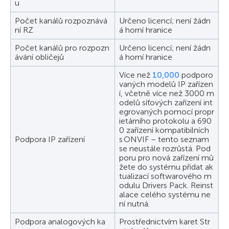
u
Počet kanálů rozpoznává
Určeno licencí; není žádn
ní RZ
á horní hranice
Počet kanálů pro rozpozn
Určeno licencí; není žádn
ávání obličejů
á horní hranice
Více než
10,000
podporo
vaných modelů IP zařízen
í, včetně více než 3000 m
odelů síťových zařízení int
egrovaných pomocí propr
ietárního protokolu a 690
0 zařízení kompatibilních
Podpora IP zařízení
s ONVIF – tento seznam
se neustále rozrůstá. Pod
poru pro nová zařízení mů
žete do systému přidat ak
tualizací softwarového m
odulu Drivers Pack. Reinst
alace celého systému ne
ní nutná.
Podpora analogových ka
Prostřednictvím karet Str