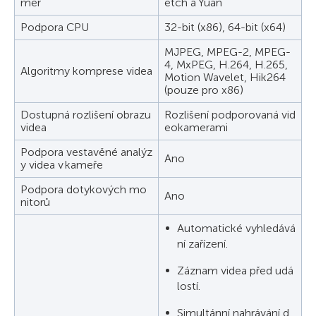
mer
etch a Yuan
Podpora CPU
32-bit (x86), 64-bit (x64)
MJPEG, MPEG-2, MPEG-
4, MxPEG, H.264, H.265,
Algoritmy komprese videa
Motion Wavelet, Hik264
(pouze pro x86)
Dostupná rozlišení obrazu
Rozlišení podporovaná vid
videa
eokamerami
Podpora vestavěné analýz
Ano
y videa v kameře
Podpora dotykových mo
Ano
nitorů
Automatické vyhledává
ní zařízení.
Záznam videa před udá
lostí.
Simultánní nahrávání d