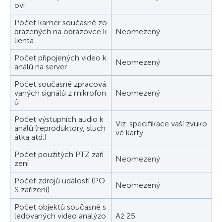
ovi
Počet kamer současně zo
brazených na obrazovce k
Neomezený
lienta
Počet připojených video k
Neomezený
análů na server
Počet současně zpracová
vaných signálů z mikrofon
Neomezený
ů
Počet výstupních audio k
Viz. specifikace vaší zvuko
análů (reproduktory, sluch
vé karty
átka atd.)
Počet použitých PTZ zaří
Neomezený
zení
Počet zdrojů událostí (PO
Neomezený
S zařízení)
Počet objektů současně s
ledovaných video analýzo
Až 25