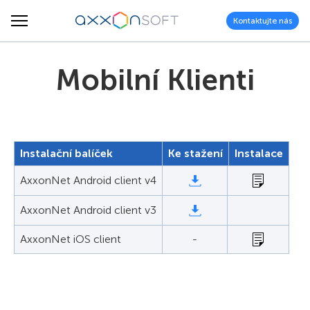
Kontaktujte nás
Mobilní Klienti
Instalační balíček
Ke stažení
Instalace
AxxonNet Android client v4
AxxonNet Android client v3
AxxonNet iOS client
-