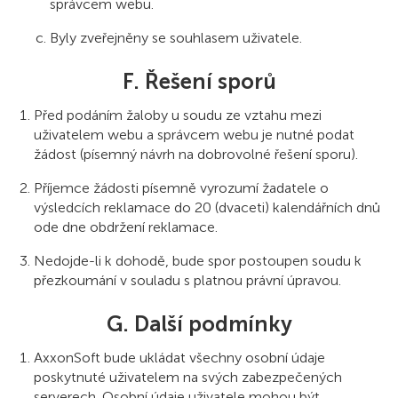
správcem webu.
Byly zveřejněny se souhlasem uživatele.
F. Řešení sporů
Před podáním žaloby u soudu ze vztahu mezi
uživatelem webu a správcem webu je nutné podat
žádost (písemný návrh na dobrovolné řešení sporu).
Příjemce žádosti písemně vyrozumí žadatele o
výsledcích reklamace do 20 (dvaceti) kalendářních dnů
ode dne obdržení reklamace.
Nedojde-li k dohodě, bude spor postoupen soudu k
přezkoumání v souladu s platnou právní úpravou.
G. Další podmínky
AxxonSoft bude ukládat všechny osobní údaje
poskytnuté uživatelem na svých zabezpečených
serverech. Osobní údaje uživatele mohou být