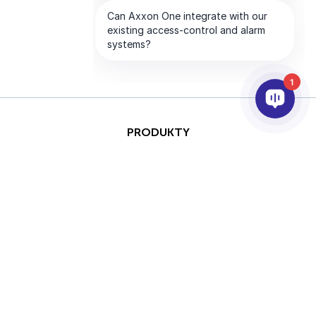
1
PRODUKTY
AI & ANALÝZY
INTEGRACE
PODPORA
PARTNEŘI
SPOLEČNOST
This site is protected by
Copyright © 2026 AxxonSoft.
reCAPTCHA and the Google