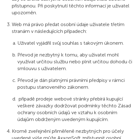
přístupnou. Při poskytnutí těchto informací je uživatel
upozorněn.
Web má právo předat osobní údaje uživatele třetím
stranám v následujících případech:
Uživatel vyjádřil svůj souhlas s takovým úkonem.
Převod je nezbytný k tomu, aby uživatel mohl
využívat určitou službu nebo plnit určitou dohodu či
smlouvu s uživatelem.
Převod je dán platnými právními předpisy v rámci
postupu stanoveného zákonem.
případě prodeje webové stránky přebírá kupující
veškeré závazky dodržovat podmínky těchto Zásad
ochrany osobních údajů ve vztahu k osobním
údajům obdrženým uvedeným kupujícím.
Kromě zveřejnění přiměřeně nezbytných pro účely
uvedené výše může AxxonSoft zpřístupnit osobní