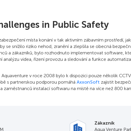
hallenges in Public Safety
abezpečení místa konání v tak aktivním zábavním prostředí, ja
 Aby se snížilo riziko nehod, zranění a zlepšila se obecná bezpeč
ců a zákazníků, bylo rozhodnuto implementovat software, kte
í analýzu videa, řízení provozu a sledování a funkce automatiz
 Aquaventure v roce 2008 bylo k dispozici pouze několik CCT
 době s partnerskou podporou pomáhá
AxxonSoft
zajistit bezpeč
a zaměstnanců instalací softwaru na místě na více než 800 ka
Zákazník
IM
Aqua Venture Par