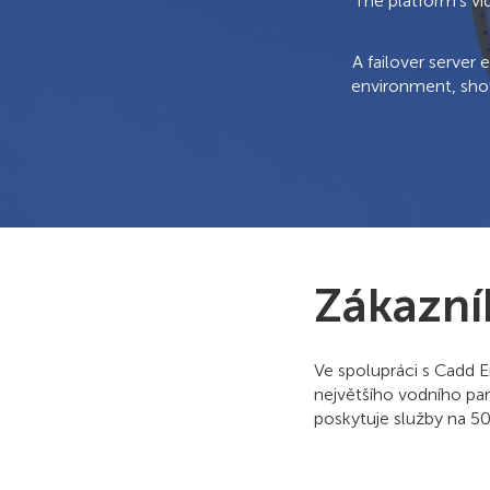
The platform's vi
A failover server
environment, show
Zákazní
Ve spolupráci s Cadd 
největšího vodního par
poskytuje služby na 5