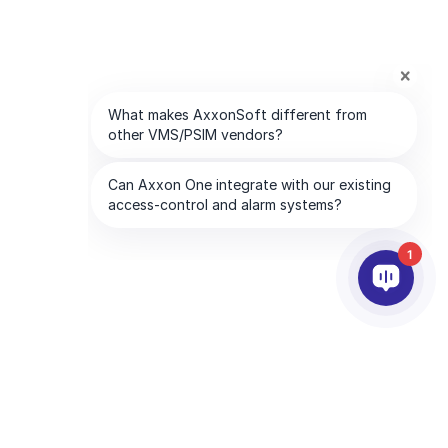
1
PARTNEŘI
SPOLEČNOST
Služby partnerům
O AxxonSoftu