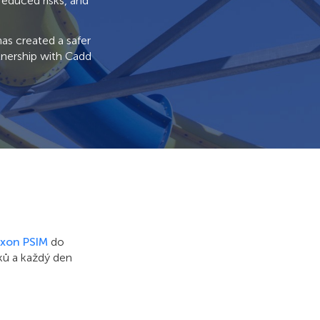
reduced risks, and
as created a safer
tnership with Cadd
xon PSIM
do
íků a každý den