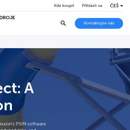
ČEŠ
Kde koupit
Přihlásit se
DROJE
Kontaktujte nás
ct: A
on
Axxon's PSIM software.