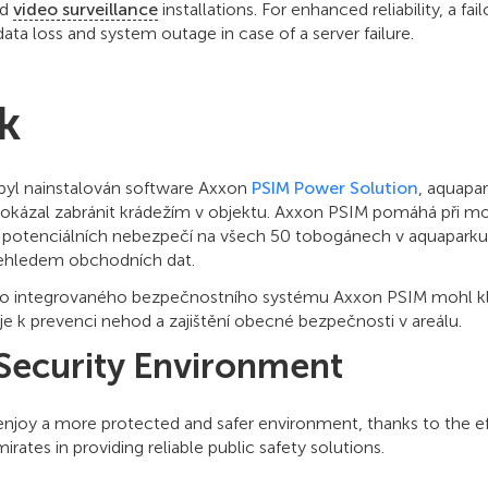
nd
video surveillance
installations. For enhanced reliability, a fa
ata loss and system outage in case of a server failure.
k
byl nainstalován software Axxon
PSIM
Power Solution
, aquapar
 dokázal zabránit krádežím v objektu. Axxon PSIM pomáhá při m
 potenciálních nebezpečí na všech 50 tobogánech v aquapark
řehledem obchodních dat.
o integrovaného bezpečnostního systému Axxon PSIM mohl kl
 k prevenci nehod a zajištění obecné bezpečnosti v areálu.
Security Environment
 enjoy a more protected and safer environment, thanks to the e
irates in providing reliable public safety solutions.