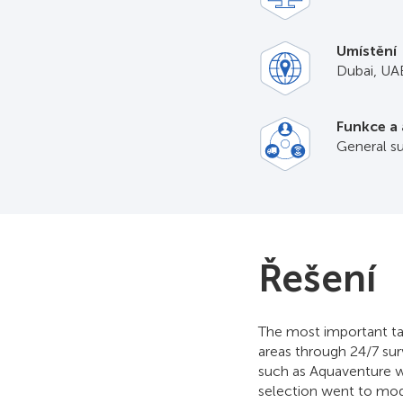
Umístění
Dubai, UA
Funkce a 
General su
Řešení
The most important task
areas through 24/7 sur
such as Aquaventure w
selection went to modu