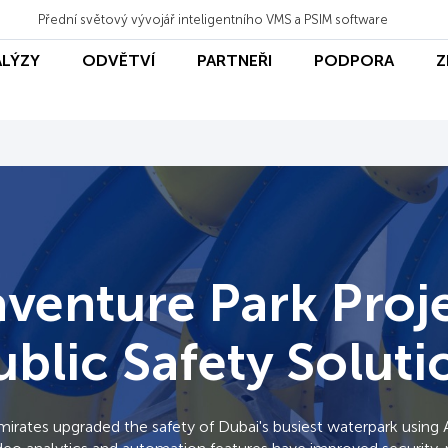
Přední světový vývojář inteligentního VMS a PSIM software
ALÝZY
ODVĚTVÍ
PARTNEŘI
PODPORA
Z
venture Park Proje
ublic Safety Soluti
irates upgraded the safety of Dubai's busiest waterpark using 