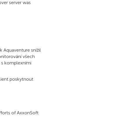
ilover server was
k Aquaventure snížil
onitorování všech
u s komplexními
ient poskytnout
fforts of AxxonSoft