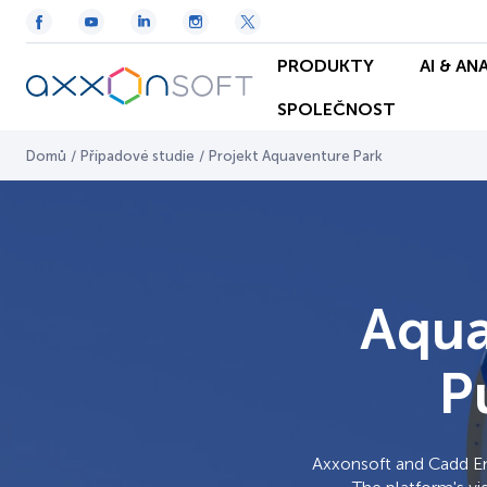
PRODUKTY
AI & AN
SPOLEČNOST
Domů
/
Případové studie
/
Projekt Aquaventure Park
Aqua
P
Axxonsoft and Cadd Em