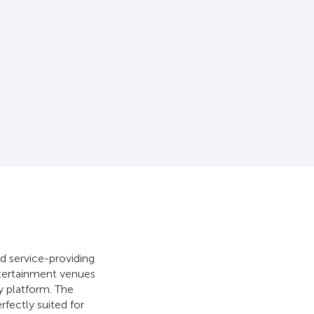
nd service-providing
ntertainment venues
y platform. The
fectly suited for