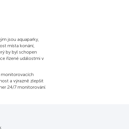
kým jsou aquaparky,
nost místa konání,
rý by byl schopen
ace řízené událostmi v
V monitorovacích
nost a výrazně zlepšit
mer 24/7 monitorování.
k