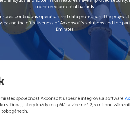
deo analytics and automation features have improved security, 
monitored potential hazards.
 ensures continuous operation and data protection. The project h
casing the effectiveness of Axxonsoft's solutions and the par
Emirates.
k
Emirates společnost Axxonsoft úspěšně integrovala software
Ax
ku v Dubaji, který každý rok přiláká více než 2,5 milionu zákazn
0 tobogánech.