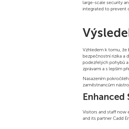
large-scale security a
integrated to prevent d
Výslede
Vzhledem k tomu, že 
bezpečnostní rizika a
podezřelých pohybů a
zprávami a s lepším p
Nasazením pokročiléh
zaměstnancům nástroje
Enhanced 
Visitors and staff now
and its partner Cadd Em