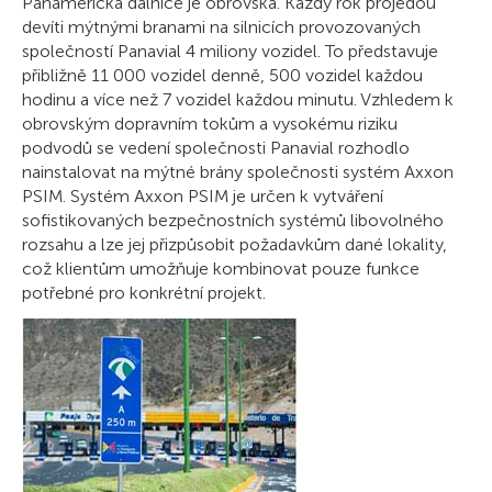
Panamerická dálnice je obrovská. Každý rok projedou
devíti mýtnými branami na silnicích provozovaných
společností Panavial 4 miliony vozidel. To představuje
přibližně 11 000 vozidel denně, 500 vozidel každou
hodinu a více než 7 vozidel každou minutu. Vzhledem k
obrovským dopravním tokům a vysokému riziku
podvodů se vedení společnosti Panavial rozhodlo
nainstalovat na mýtné brány společnosti systém Axxon
PSIM. Systém Axxon PSIM je určen k vytváření
sofistikovaných bezpečnostních systémů libovolného
rozsahu a lze jej přizpůsobit požadavkům dané lokality,
což klientům umožňuje kombinovat pouze funkce
potřebné pro konkrétní projekt.