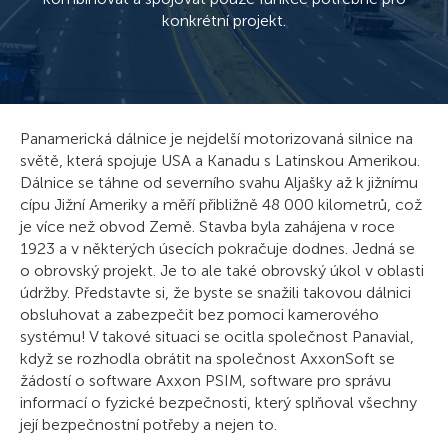
konkrétní projekt.
Panamerická dálnice je nejdelší motorizovaná silnice na
světě, která spojuje USA a Kanadu s Latinskou Amerikou.
Dálnice se táhne od severního svahu Aljašky až k jižnímu
cípu Jižní Ameriky a měří přibližně 48 000 kilometrů, což
je více než obvod Země. Stavba byla zahájena v roce
1923 a v některých úsecích pokračuje dodnes. Jedná se
o obrovský projekt. Je to ale také obrovský úkol v oblasti
údržby. Představte si, že byste se snažili takovou dálnici
obsluhovat a zabezpečit bez pomoci kamerového
systému! V takové situaci se ocitla společnost Panavial,
když se rozhodla obrátit na společnost AxxonSoft se
žádostí o software Axxon PSIM, software pro správu
informací o fyzické bezpečnosti, který splňoval všechny
její bezpečnostní potřeby a nejen to.