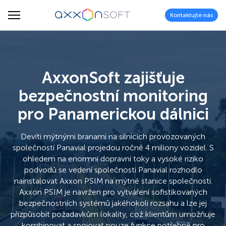
Kontaktujte nás
AxxonSoft zajišťuje
bezpečnostní monitoring
pro Panamerickou dálnici
Devíti mýtnými branami na silnicích provozovaných
společností Panavial projedou ročně 4 miliony vozidel. S
ohledem na enormní dopravní toky a vysoké riziko
podvodů se vedení společnosti Panavial rozhodlo
nainstalovat Axxon PSIM na mýtné stanice společnosti.
Axxon PSIM je navržen pro vytváření sofistikovaných
bezpečnostních systémů jakéhokoli rozsahu a lze jej
přizpůsobit požadavkům lokality, což klientům umožňuje
kombinovat a spojovat pouze funkce potřebné pro