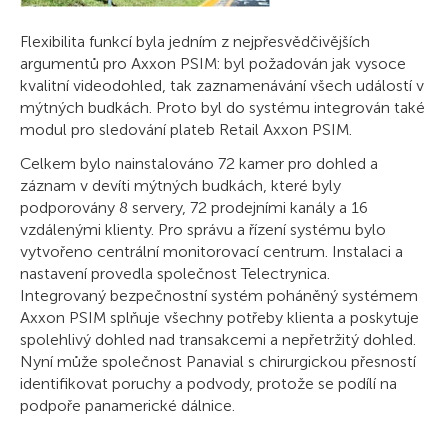
Flexibilita funkcí byla jedním z nejpřesvědčivějších
argumentů pro Axxon PSIM: byl požadován jak vysoce
kvalitní videodohled, tak zaznamenávání všech událostí v
mýtných budkách. Proto byl do systému integrován také
modul pro sledování plateb Retail Axxon PSIM.
Celkem bylo nainstalováno 72 kamer pro dohled a
záznam v devíti mýtných budkách, které byly
podporovány 8 servery, 72 prodejními kanály a 16
vzdálenými klienty. Pro správu a řízení systému bylo
vytvořeno centrální monitorovací centrum. Instalaci a
nastavení provedla společnost Telectrуnica.
Integrovaný bezpečnostní systém poháněný systémem
Axxon PSIM splňuje všechny potřeby klienta a poskytuje
spolehlivý dohled nad transakcemi a nepřetržitý dohled.
Nyní může společnost Panavial s chirurgickou přesností
identifikovat poruchy a podvody, protože se podílí na
podpoře panamerické dálnice.