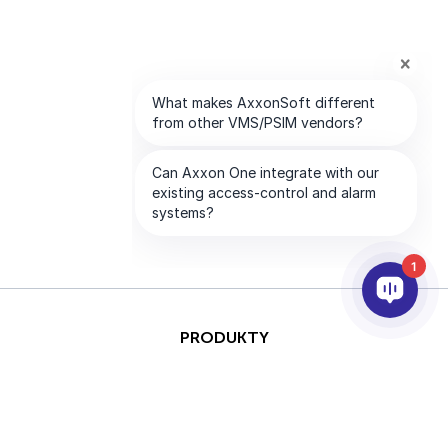
1
PRODUKTY
AI & ANALÝZY
INTEGRACE
PODPORA