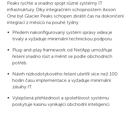
Peaks rychle a snadno spojit různé systémy IT
infrastruktury. Díky integračním schopnostem Axxon
One byl Glacier Peaks schopen zkrátit čas na dokončení
integrací z měsíců na pouhé týdny.
Předem nakonfigurovaný systém správy videa je
trvalý a vyžaduje minimální technickou podporu.
Plug-and-play framework od NetApp umožňuje
řešení snadno růst a měnit se podle obchodních
potřeb.
Návrh nízkodotykového řešení ušetřil více než 100
hodin času implementace a vyžaduje minimální
zásahy IT.
Vylepšená přehlednost a spolehlivost systému
poskytuje kasinu vynikající obchodní inteligenci.