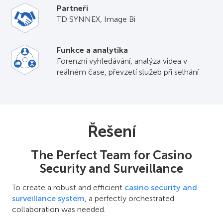
Partneři
TD SYNNEX, Image Bi
Funkce a analytika
Forenzní vyhledávání, analýza videa v
reálném čase, převzetí služeb při selhání
Řešení
The Perfect Team for Casino
Security and Surveillance
To create a robust and efficient
casino security and
surveillance system
, a perfectly orchestrated
collaboration was needed.