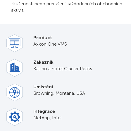
zkušenosti nebo přerušení každodenních obchodních
aktivit.
Product
Axxon One VMS
Zákazník
Kasino a hotel Glacier Peaks
Umístění
Browning, Montana, USA
Integrace
NetApp, Intel