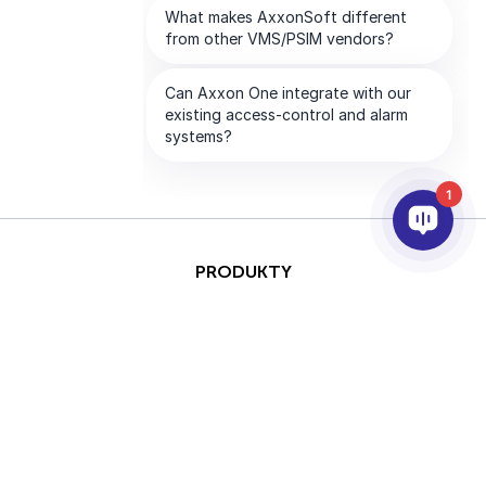
1
PRODUKTY
AI & ANALÝZY
INTEGRACE
PODPORA
PARTNEŘI
SPOLEČNOST