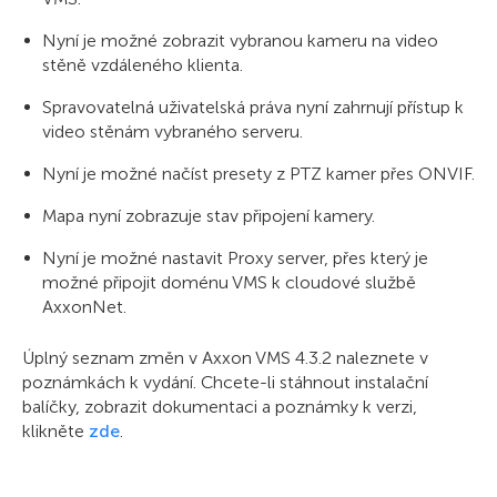
Nyní je možné zobrazit vybranou kameru na video
stěně vzdáleného klienta.
Spravovatelná uživatelská práva nyní zahrnují přístup k
video stěnám vybraného serveru.
Nyní je možné načíst presety z PTZ kamer přes ONVIF.
Mapa nyní zobrazuje stav připojení kamery.
Nyní je možné nastavit Proxy server, přes který je
možné připojit doménu VMS k cloudové službě
AxxonNet.
Úplný seznam změn v Axxon VMS 4.3.2 naleznete v
poznámkách k vydání. Chcete-li stáhnout instalační
balíčky, zobrazit dokumentaci a poznámky k verzi,
klikněte
zde
.