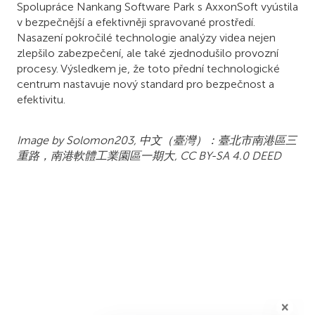
Spolupráce Nankang Software Park s AxxonSoft vyústila
v bezpečnější a efektivněji spravované prostředí.
Nasazení pokročilé technologie analýzy videa nejen
zlepšilo zabezpečení, ale také zjednodušilo provozní
procesy. Výsledkem je, že toto přední technologické
centrum nastavuje nový standard pro bezpečnost a
efektivitu.
Image by Solomon203, 中文（臺灣）：臺北市南港區三
重路，南港軟體工業園區一期大, CC BY-SA 4.0 DEED