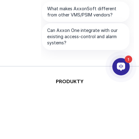
1
PRODUKTY
AI & ANALÝZY
INTEGRACE
PODPORA
PARTNEŘI
SPOLEČNOST