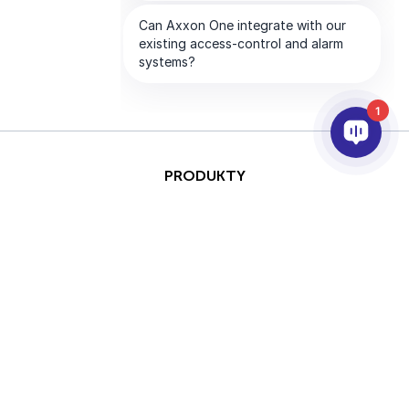
1
PRODUKTY
AI & ANALÝZY
INTEGRACE
PODPORA
PARTNEŘI
SPOLEČNOST
This site is protected by
Copyright © 2026 AxxonSoft.
reCAPTCHA and the Google