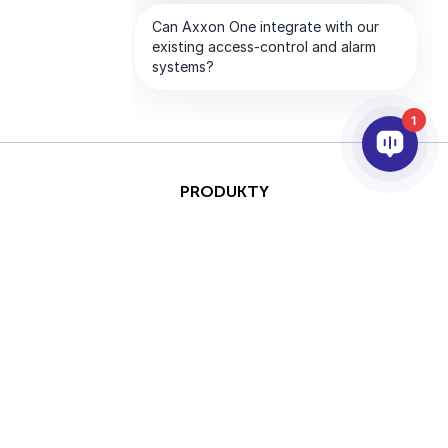
1
PRODUKTY
AI & ANALÝZY
INTEGRACE
PODPORA
PARTNEŘI
SPOLEČNOST
This site is protected by
Copyright © 2026 AxxonSoft.
reCAPTCHA and the Google