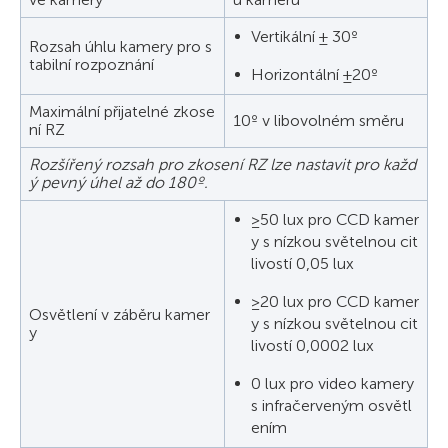
Vertikální ± 30º
Rozsah úhlu kamery pro s
tabilní rozpoznání
Horizontální ±20º
Maximální přijatelné zkose
10º v libovolném směru
ní RZ
Rozšířený rozsah pro zkosení RZ lze nastavit pro každ
ý pevný úhel až do 180º.
≥50 lux pro CCD kamer
y s nízkou světelnou cit
livostí 0,05 lux
≥20 lux pro CCD kamer
Osvětlení v záběru kamer
y s nízkou světelnou cit
y
livostí 0,0002 lux
0 lux pro video kamery
s infračerveným osvětl
ením