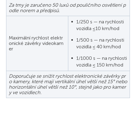
Za tmy je zaručeno 50 luxů od pouličního osvětlení p
odle norem a předpisů.
1/250 s — na rychlosti
vozidla ≤10 km/hod
Maximální rychlost elektr
1/500 s — na rychlosti
onické závěrky videokam
vozidla ≤ 40 km/hod
er
1/1000 s — na rychlosti
vozidla ≤ 150 km/hod
Doporučuje se snížit rychlost elektronické závěrky pr
o kamery, které mají vertikální úhel větší než 15° nebo
horizontální úhel větší než 10°, stejně jako pro kamer
y ve vozidlech.