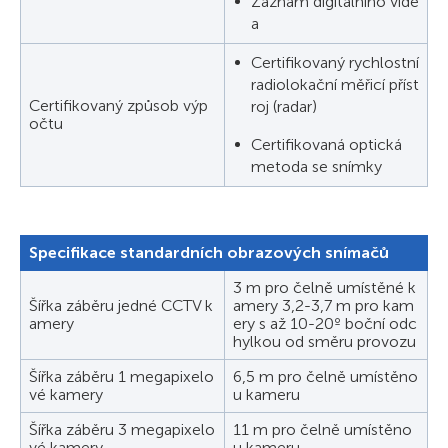
Záznam digitálního vide
a
Certifikovaný rychlostní
radiolokační měřicí příst
Certifikovaný způsob výp
roj (radar)
očtu
Certifikovaná optická
metoda se snímky
Specifikace standardních obrazových snímačů
3 m pro čelně umístěné k
Šířka záběru jedné CCTV k
amery 3,2-3,7 m pro kam
amery
ery s až 10-20º boční odc
hylkou od směru provozu
Šířka záběru 1 megapixelo
6,5 m pro čelně umístěno
vé kamery
u kameru
Šířka záběru 3 megapixelo
11 m pro čelně umístěno
vé kamery
u kameru