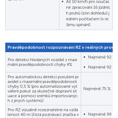
Až 10 km/h pro součas
né zpracování 16 jízdníc
h pruhů (zón dohledu) j
edním počítačem (v re
žimu spínání)
Pravděpodobnost rozpoznávání RZ v reálných provo
Nejméně 92 % v
Pro detekci hledaných vozidel s maxi
mální pravděpodobností chyby 4%
Nejméně 92 % 
Pro automatickou detekci porušení pr
avidel s maximální pravděpodobnosti
chyby 0,5 % (pro automatizované vyt
Nejméně 75 %
váření pokut za skutečné dopravní sit
uace a pomocí snímků importovanýc
h z jiných systémů)
Pro RZ vizuálně rozeznatelné na vzdá
Nejméně 99 % v
lenost 40 m (čistá poznávací značka v