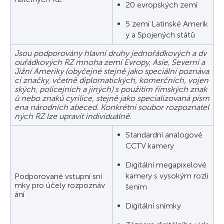
20 evropských zemí
5 zemí Latinské Amerik
y a Spojených států
Jsou podporovány hlavní druhy jednořádkových a dv
ouřádkových RZ mnoha zemí Evropy, Asie, Severní a
Jižní Ameriky (obyčejné stejně jako speciální poznáva
cí značky, včetně diplomatických, komerčních, vojen
ských, policejních a jiných) s použitím římských znak
ů nebo znaků cyrilice, stejně jako specializovaná písm
ena národních abeced. Konkrétní soubor rozpoznatel
ných RZ lze upravit individuálně.
Standardní analogové
CCTV kamery
Digitální megapixelové
kamery s vysokým rozli
Podporované vstupní sní
mky pro účely rozpoznáv
šením
ání
Digitální snímky