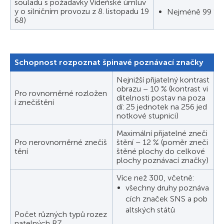
souladu s požadavky Vídeňské úmluv
y o silničním provozu z 8. listopadu 19
Nejméně 99 % 
68)
Schopnost rozpoznat špinavé poznávací značky
Nejnižší přijatelný kontrast
obrazu – 10 % (kontrast vi
Pro rovnoměrné rozložen
ditelnosti postav na poza
í znečištění
dí: 25 jednotek na 256 jed
notkové stupnici)
Maximální přijatelné zneči
Pro nerovnoměrné znečiš
štění – 12 % (poměr zneči
tění
štěné plochy do celkové
plochy poznávací značky)
Více než 300, včetně:
všechny druhy poznáva
cích značek SNS a pob
altských států
Počet různých typů rozez
natelných RZ