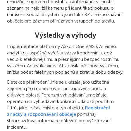
umožňuje upozornit obsluhu a automaticky spustit
záznam na nejbližší kameru při identifikaci pokusu o
narušení. Součástí systému jsou také RZ a rozpoznávání
obličeje pro záznam při různých vstupech do areálu.
Výsledky a výhody
Implementace platformy Axxon One VMS s AI video
analytikou úspěšně vyřešila výzvy kondominia, což
vedlo k efektivnějšímu a přesnějšímu bezpečnostnímu
systému. Analytika videa AI zlepšila přesnost systému,
snížila počet falešných poplachů a zkrátila dobu odezvy.
Detekce překročení linie se ukázala jako užitečná
zejména pro monitorování přístupových bodů a
citlivých oblastí. Forenzní vyhledávání umožňuje
operátorům vyhledávat konkrétní události použitím
filtrů, jako je čas, místo a typ objektu.
Registrační
značky a rozpoznávání obličeje
pomáhají
shromažďovat informace důležité pro vyšetřování
incidentu.