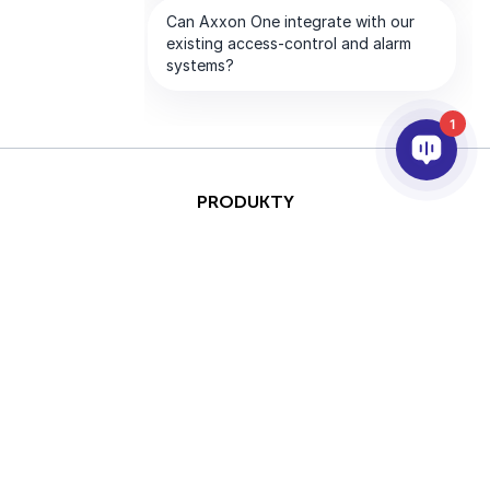
1
PRODUKTY
AI & ANALÝZY
INTEGRACE
PODPORA
PARTNEŘI
SPOLEČNOST
This site is protected by
Copyright © 2026 AxxonSoft.
reCAPTCHA and the Google
Všechna práva vyhrazena.