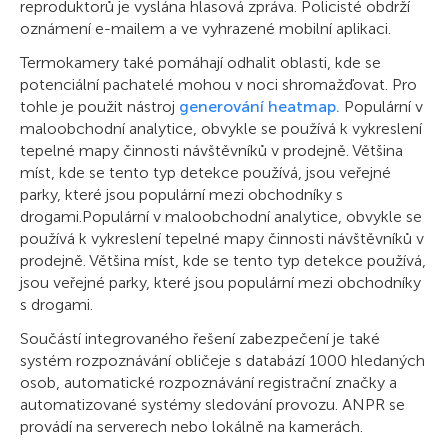
reproduktorů je vyslána hlasová zpráva. Policisté obdrží
oznámení e-mailem a ve vyhrazené mobilní aplikaci.
Termokamery také pomáhají odhalit oblasti, kde se
potenciální pachatelé mohou v noci shromažďovat. Pro
tohle je použit nástroj
generování heatmap.
Populární v
maloobchodní analytice, obvykle se používá k vykreslení
tepelné mapy činnosti návštěvníků v prodejně. Většina
míst, kde se tento typ detekce používá, jsou veřejné
parky, které jsou populární mezi obchodníky s
drogami.Populární v maloobchodní analytice, obvykle se
používá k vykreslení tepelné mapy činnosti návštěvníků v
prodejně. Většina míst, kde se tento typ detekce používá,
jsou veřejné parky, které jsou populární mezi obchodníky
s drogami.
Součástí integrovaného řešení zabezpečení je také
systém rozpoznávání obličeje s databází 1000 hledaných
osob, automatické rozpoznávání registrační značky a
automatizované systémy sledování provozu. ANPR se
provádí na serverech nebo lokálně na kamerách.