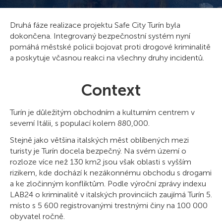
Druhá fáze realizace projektu Safe City Turín byla
dokončena. Integrovaný bezpečnostní systém nyní
pomáhá městské policii bojovat proti drogové kriminalitě
a poskytuje včasnou reakci na všechny druhy incidentů.
Context
Turín je důležitým obchodním a kulturním centrem v
severní Itálii, s populací kolem 880,000.
Stejně jako většina italských měst oblíbených mezi
turisty je Turín docela bezpečný. Na svém území o
rozloze více než 130 km2 jsou však oblasti s vyšším
rizikem, kde dochází k nezákonnému obchodu s drogami
a ke zločinným konfliktům. Podle výroční zprávy indexu
LAB24 o kriminalitě v italských provinciích zaujímá Turín 5.
místo s 5 600 registrovanými trestnými činy na 100 000
obyvatel ročně.