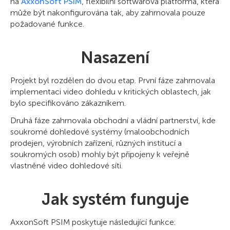
na
AxxonSoft PSIM
, flexibilní softwarová platforma, která
může být nakonfigurována tak, aby zahrnovala pouze
požadované funkce.
Nasazení
Projekt byl rozdělen do dvou etap. První fáze zahrnovala
implementaci video dohledu v kritických oblastech, jak
bylo specifikováno zákazníkem.
Druhá fáze zahrnovala obchodní a vládní partnerství, kde
soukromé dohledové systémy (maloobchodních
prodejen, výrobních zařízení, různých institucí a
soukromých osob) mohly být připojeny k veřejně
vlastněné video dohledové síti.
Jak systém funguje
AxxonSoft PSIM poskytuje následující funkce: