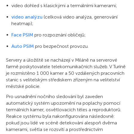
video dohled s klasickými a termálními kamerami;
video analýzu
(celková video analýza, generování
heatmap);
Face PSIM
pro rozpoznání obličejů;
Auto PSIM
pro bezpečnost provozu.
Servery a úložiště se nacházejí v Miláně na serverové
farmě poskytovatele telekomunikačních služeb. V Turíně
je rozmístěno 1 000 kamer a 50 vzdálených pracovních
stanic s velitelským střediskem zřízeným na velitelství
městské policie.
Pro usnadnění nočního sledování byl zaveden
automatický systém upozornění na poplachy pomocí
termálních kamer, osvětlovacích těles a reproduktorů.
Reakce systému byla nakonfigurována následovně:
pokud jsou lidé ve scéně detekováni alespoň dvěma
kamerami, světla se rozsvítí a prostřednictvím