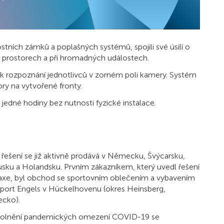
stních zámků a poplašných systémů, spojili své úsilí o
h prostorech a při hromadných událostech.
 k rozpoznání jednotlivců v zorném poli kamery. Systém
ry na vytvořené fronty.
né hodiny bez nutnosti fyzické instalace.
řešení se již aktivně prodává v Německu, Švýcarsku,
sku a Holandsku. Prvním zákazníkem, který uvedl řešení
axe, byl obchod se sportovním oblečením a vybavením
sport Engels v Hückelhovenu (okres Heinsberg,
cko).
olnění pandemických omezení COVID-19 se