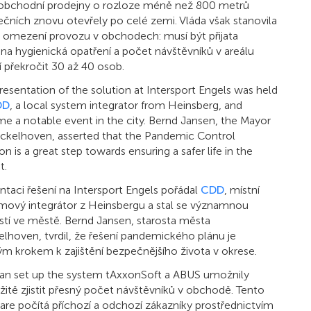
bchodní prodejny o rozloze méně než 800 metrů
ečních znovu otevřely po celé zemi. Vláda však stanovila
á omezení provozu v obchodech: musí být přijata
na hygienická opatření a počet návštěvníků v areálu
 překročit 30 až 40 osob.
resentation of the solution at Intersport Engels was held
DD
, a local system integrator from Heinsberg, and
e a notable event in the city. Bernd Jansen, the Mayor
ckelhoven, asserted that the Pandemic Control
on is a great step towards ensuring a safer life in the
t.
ntaci řešení na Intersport Engels pořádal
CDD
, místní
mový integrátor z Heinsbergu a stal se významnou
stí ve městě. Bernd Jansen, starosta města
lhoven, tvrdil, že řešení pandemického plánu je
ým krokem k zajištění bezpečnějšího života v okrese.
an set up the system tAxxonSoft a ABUS umožnily
itě zjistit přesný počet návštěvníků v obchodě. Tento
are počítá příchozí a odchozí zákazníky prostřednictvím