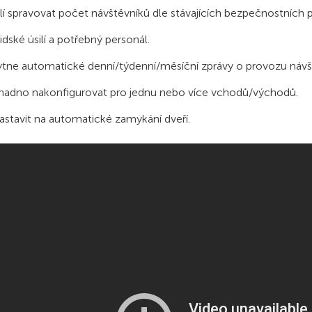
í spravovat počet návštěvníků dle stávajících bezpečnostních p
lidské úsilí a potřebný personál.
tne automatické denní/týdenní/měsíční zprávy o provozu návš
nadno nakonfigurovat pro jednu nebo více vchodů/východů.
astavit na automatické zamykání dveří.