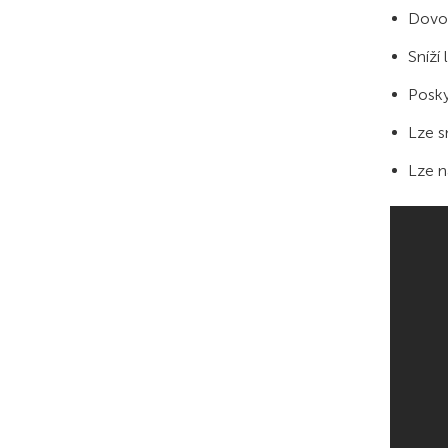
Dovol
Sníží 
Posky
Lze s
Lze n