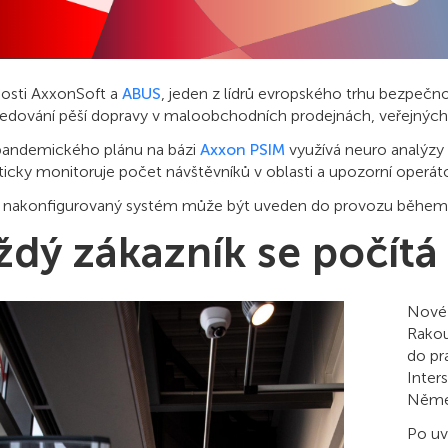
osti AxxonSoft a
ABUS
, jeden z lídrů evropského trhu bezpečno
sledování pěší dopravy v maloobchodních prodejnách, veřejnýc
pandemického plánu na bázi
Axxon PSIM
využívá neuro analýzy
icky monitoruje počet návštěvníků v oblasti a upozorní operáto
nakonfigurovaný systém může být uveden do provozu během jed
ždý zákazník se počítá
Nové 
Rakou
do pr
Inter
Něme
Po uv