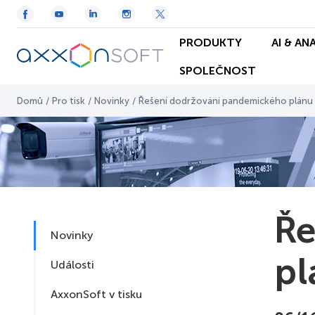
PRODUKTY
AI & AN
SPOLEČNOST
Domů
/
Pro tisk
/
Novinky
/
Řešení dodržování pandemického plánu
Ře
Novinky
pl
Události
AxxonSoft v tisku