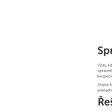
Sp
Vždy, k
oprávněn
bezpečn
Stejná f
pokladn
Ře