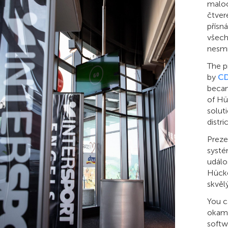
maloo
čtver
přísn
všech
nesmí
The p
by
C
becam
of Hü
soluti
distric
Preze
systé
událo
Hücke
skvěl
You c
okamž
softw