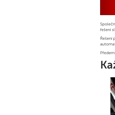
Společn
řešení 
Řešení 
automat
Předem 
Ka