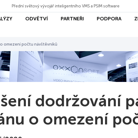
Přední světový vývojář inteligentního VMS a PSIM software
ALÝZY
ODVĚTVÍ
PARTNEŘI
PODPORA
Z
 o omezení počtu návštěvníků
šení dodržování 
ánu o omezení poč