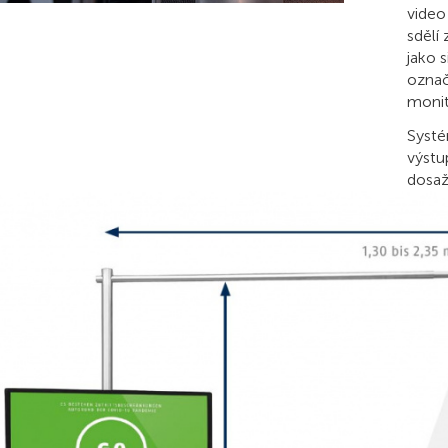
video
sdělí
jako 
označ
monit
Systé
výstu
dosaž