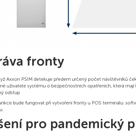
ráva fronty
dyž Axxon PSIM detekuje předem určený počet návštěvníků čekají
é uživatele systému o bezpečnostních opatřeních, která mají být
ý odstup.
unkce bude fungovat při vytvoření fronty u POS terminálu: soft
u.
šení pro pandemický p