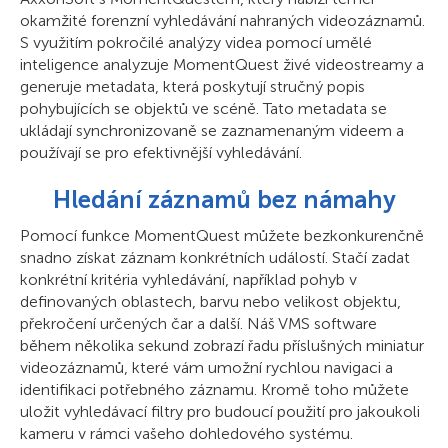
okamžité forenzní vyhledávání nahraných videozáznamů.
S využitím pokročilé analýzy videa pomocí umělé
inteligence analyzuje MomentQuest živé videostreamy a
generuje metadata, která poskytují stručný popis
pohybujících se objektů ve scéně. Tato metadata se
ukládají synchronizovaně se zaznamenaným videem a
používají se pro efektivnější vyhledávání.
Hledání záznamů bez námahy
Pomocí funkce MomentQuest můžete bezkonkurenčně
snadno získat záznam konkrétních událostí. Stačí zadat
konkrétní kritéria vyhledávání, například pohyb v
definovaných oblastech, barvu nebo velikost objektu,
překročení určených čar a další. Náš VMS software
během několika sekund zobrazí řadu příslušných miniatur
videozáznamů, které vám umožní rychlou navigaci a
identifikaci potřebného záznamu. Kromě toho můžete
uložit vyhledávací filtry pro budoucí použití pro jakoukoli
kameru v rámci vašeho dohledového systému.