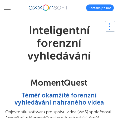
Kontaktujte nás
Inteligentní
forenzní
vyhledávání
MomentQuest
Téměř okamžité forenzní
vyhledávání nahraného videa
Objevte sílu softwaru pro správu videa (VMS) společnosti
AxxonSoft s MomentQuestem, který nabízí téměř