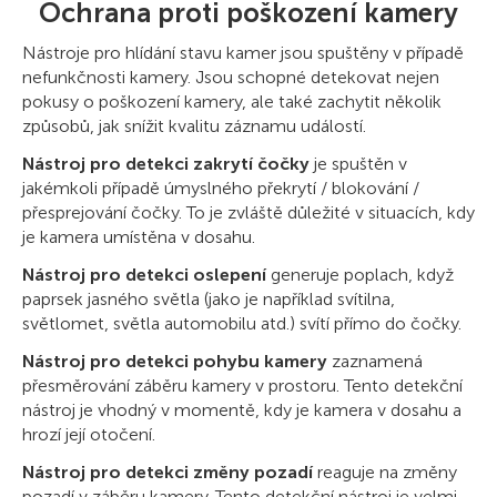
Ochrana proti poškození kamery
Nástroje pro hlídání stavu kamer jsou spuštěny v případě
nefunkčnosti kamery. Jsou schopné detekovat nejen
pokusy o poškození kamery, ale také zachytit několik
způsobů, jak snížit kvalitu záznamu událostí.
Nástroj pro detekci zakrytí čočky
je spuštěn v
jakémkoli případě úmyslného překrytí / blokování /
přesprejování čočky. To je zvláště důležité v situacích, kdy
je kamera umístěna v dosahu.
Nástroj pro detekci oslepení
generuje poplach, když
paprsek jasného světla (jako je například svítilna,
světlomet, světla automobilu atd.) svítí přímo do čočky.
Nástroj pro detekci pohybu kamery
zaznamená
přesměrování záběru kamery v prostoru. Tento detekční
nástroj je vhodný v momentě, kdy je kamera v dosahu a
hrozí její otočení.
Nástroj pro detekci změny pozadí
reaguje na změny
pozadí v záběru kamery. Tento detekční nástroj je velmi